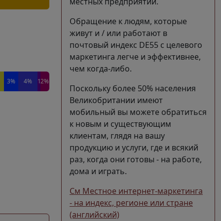
местных предприятий.
Обращение к людям, которые
живут и / или работают в
почтовый индекс DE55 с целевого
маркетинга легче и эффективнее,
чем когда-либо.
3%
4%
1%
2%
Поскольку более 50% населения
Великобритании имеют
мобильный вы можете обратиться
к новым и существующим
клиентам, глядя на вашу
продукцию и услуги, где и всякий
раз, когда они готовы - на работе,
дома и играть.
См Местное интернет-маркетинга
- на индекс, регионе или стране
(английский)