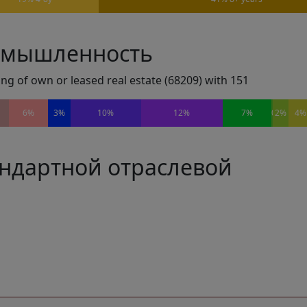
омышленность
ting of own or leased real estate (68209) with 151
6%
3%
10%
12%
7%
0%
2%
4%
андартной отраслевой