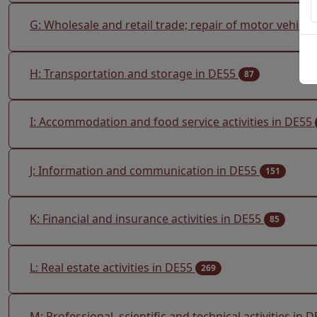
G: Wholesale and retail trade; repair of motor vehicl
H: Transportation and storage in DE55
87
I: Accommodation and food service activities in DE55
J: Information and communication in DE55
151
K: Financial and insurance activities in DE55
85
L: Real estate activities in DE55
269
M: Professional, scientific and technical activities in 