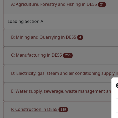
A: Agriculture, Forestry and Fishing in DE55
21
Loading Section A
B: Mining and Quarrying in DE55
4
C: Manufacturing in DE55
255
D: Electricity, gas, steam and air conditioning supply
E: Water supply, sewerage, waste management and re
F: Construction in DE55
319