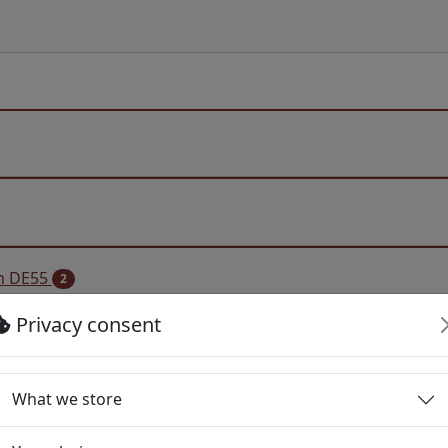
 in DE55
2
Privacy consent
mediation activities in DE55
14
What we store