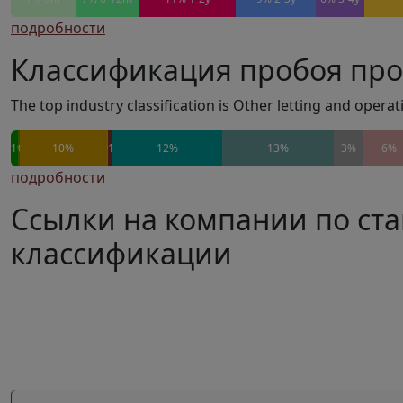
подробности
Классификация пробоя пр
The top industry classification is Other letting and opera
1%
0%
10%
0%
1%
12%
13%
3%
6%
подробности
Ссылки на компании по ст
классификации