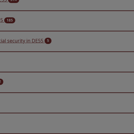
55
185
ial security in DE55
5
2