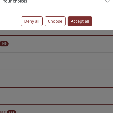
Your choices
es and motorcycles in DE55
324
Deny all
Choose
Accept all
149
DE55
314