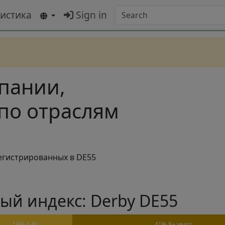
тистика
Sign in
мпании,
по отраслям
егистрированных в DE55
ый индекс: Derby DE55
19% 4-8y
41% 8+ years