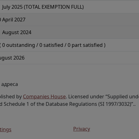
1 July 2025 (TOTAL EXEMPTION FULL)
 April 2027
1 August 2024
(
0
outstanding /
0
satisfied /
0
part satisfied )
ugust 2026
 адреса
lished by
Companies House
. Licensed under “Supplied und
d Schedule 1 of the Database Regulations (SI 1997/3032)”..
Privacy
tings