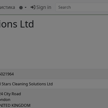
тистика
Sign in
ions Ltd
5021964
l Stars Cleaning Solutions Ltd
24 City Road
ondon
NITED KINGDOM