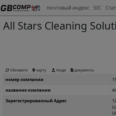
почтовый индекс
SIC
Ста
All Stars Cleaning Solut
Обновите
карту
Люди
документы
номер компании
1
название компании
Al
Зарегестрированный Адрес
1
L
U