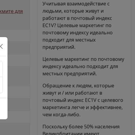
Учитывая взаимодействие с
людьми, которые живут и
ажмите для
работают в почтовый индекс
EC1V? Целевые маркетинг по
почтовому индексу идеально
подходит для местных
предприятий.
Целевые маркетинг по почтовому
индексу идеально подходит для
местных предприятий.
Обращение к людям, которые
живут и / или работают в
почтовый индекс EC1V с целевого
маркетинга легче и эффективнее,
чем когда-либо.
Поскольку более 50% населения
Великобритании имеют