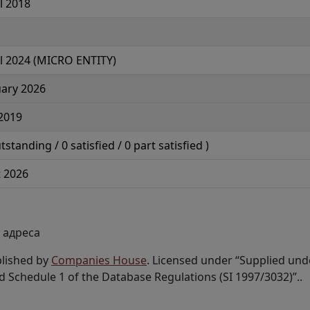
l 2018
il 2024 (MICRO ENTITY)
uary 2026
2019
tstanding /
0
satisfied /
0
part satisfied )
 2026
 адреса
lished by
Companies House
. Licensed under “Supplied und
d Schedule 1 of the Database Regulations (SI 1997/3032)”..