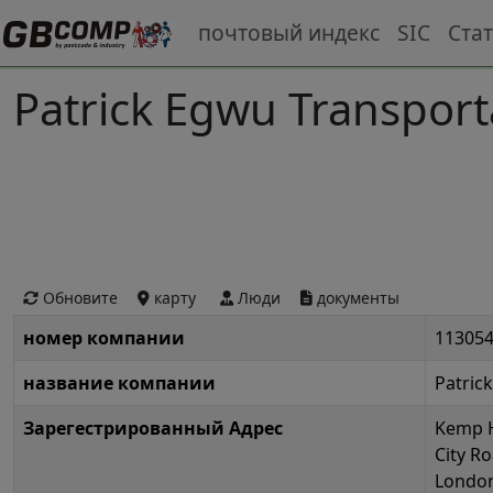
почтовый индекс
SIC
Ста
Patrick Egwu Transporta
Обновите
карту
Люди
документы
номер компании
11305
название компании
Patric
Зарегестрированный Адрес
Kemp 
City R
Londo