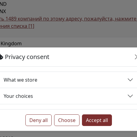
AND
2NX
ть 1489 компаний по этому адресу, пожалуйста, нажмите
ения списка
[1]
d Kingdom
e Limited Company
Privacy consent
- Proposal to Strike off
What we store
- Other urban, suburban or metropolitan passenger land t
nderground, metro or similar)
Your choices
- Taxi operation
- Other passenger land transport
Deny all
Choose
Accept all
- Removal services