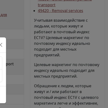
transport
49420 - Removal services
 для
Учитывая взаимодействие с
людьми, которые живут и
работают в почтовый индекс
EC1V? Целевые маркетинг по
почтовому индексу идеально
подходит для местных
предприятий.
ransport
Целевые маркетинг по почтовому
индексу идеально подходит для
местных предприятий.
Обращение к людям, которые
живут и / или работают в
почтовый индекс EC1V с целевого
маркетинга легче и эффективнее,