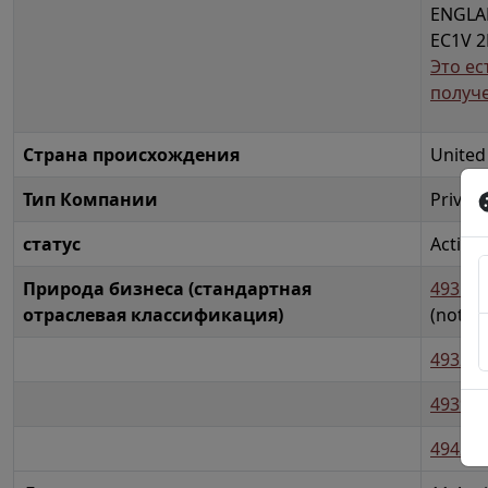
ENGL
EC1V 
Это ес
получ
Страна происхождения
Unite
Тип Компании
Privat
статус
Active 
Природа бизнеса (стандартная
49319
отраслевая классификация)
(not u
49320
49390
49420