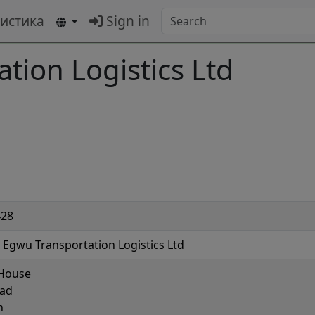
тистика
Sign in
tion Logistics Ltd
428
k Egwu Transportation Logistics Ltd
House
oad
n