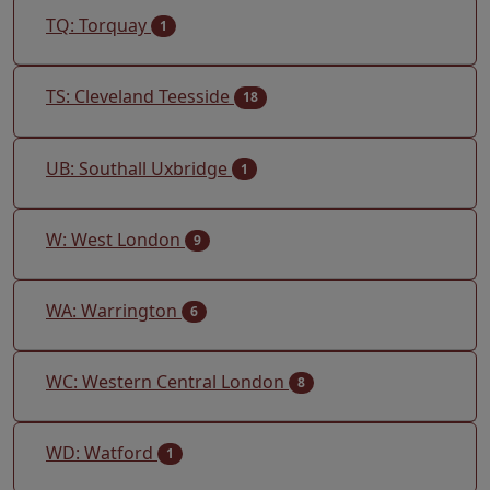
TQ: Torquay
1
TS: Cleveland Teesside
18
UB: Southall Uxbridge
1
W: West London
9
WA: Warrington
6
WC: Western Central London
8
WD: Watford
1