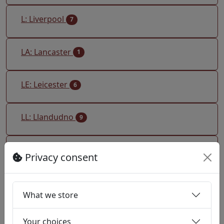
L: Liverpool
7
LA: Lancaster
1
LE: Leicester
6
LL: Llandudno
9
LN: Lincoln
2
Privacy consent
LS: Leeds
1
What we store
LU: Luton
1
Your choices