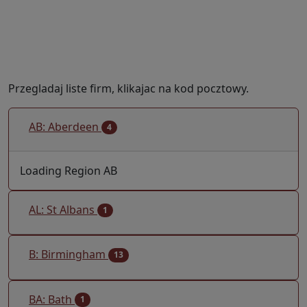
Przegladaj liste firm, klikajac na kod pocztowy.
AB: Aberdeen
4
Loading Region AB
AL: St Albans
1
B: Birmingham
13
BA: Bath
1