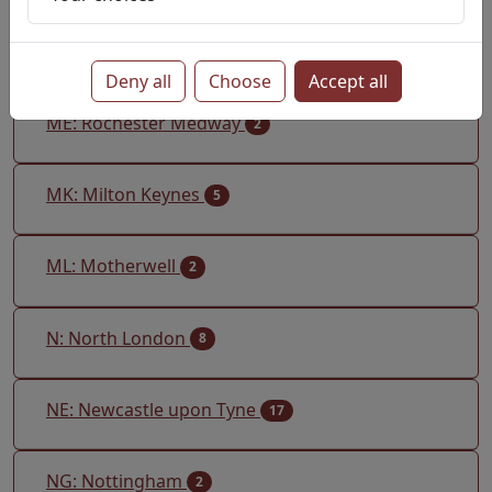
M: Manchester
7
Deny all
Choose
Accept all
ME: Rochester Medway
2
MK: Milton Keynes
5
ML: Motherwell
2
N: North London
8
NE: Newcastle upon Tyne
17
NG: Nottingham
2