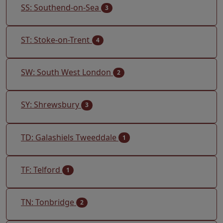
SS: Southend-on-Sea
3
ST: Stoke-on-Trent
4
SW: South West London
2
SY: Shrewsbury
3
TD: Galashiels Tweeddale
1
TF: Telford
1
TN: Tonbridge
2