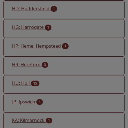
HD: Huddersfield
1
HG: Harrogate
1
HP: Hemel Hempstead
1
HR: Hereford
3
HU: Hull
15
IP: Ipswich
3
KA: Kilmarnock
1