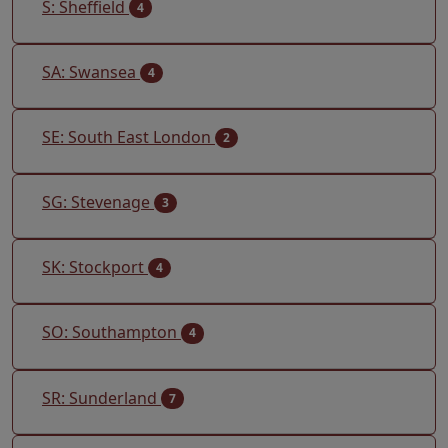
S: Sheffield
4
SA: Swansea
4
SE: South East London
2
SG: Stevenage
3
SK: Stockport
4
SO: Southampton
4
SR: Sunderland
7