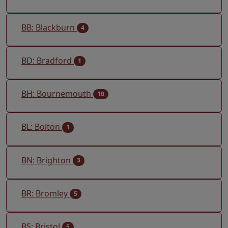
BB: Blackburn
4
BD: Bradford
1
BH: Bournemouth
10
BL: Bolton
1
BN: Brighton
3
BR: Bromley
5
BS: Bristol
5