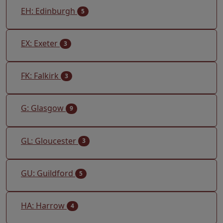
EH: Edinburgh
5
EX: Exeter
3
FK: Falkirk
3
G: Glasgow
9
GL: Gloucester
3
GU: Guildford
5
HA: Harrow
4