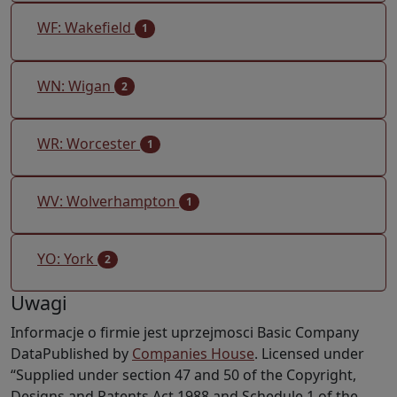
WF: Wakefield
1
WN: Wigan
2
WR: Worcester
1
WV: Wolverhampton
1
YO: York
2
Uwagi
Informacje o firmie jest uprzejmosci Basic Company
DataPublished by
Companies House
. Licensed under
“Supplied under section 47 and 50 of the Copyright,
Designs and Patents Act 1988 and Schedule 1 of the