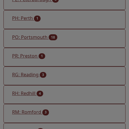
PH: Perth
1
PO: Portsmouth
18
PR: Preston
1
RG: Reading
3
RH: Redhill
4
RM: Romford
3