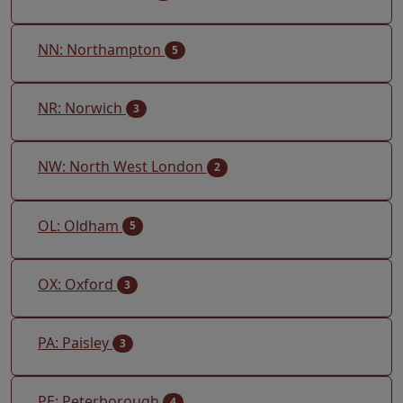
NN: Northampton
5
NR: Norwich
3
NW: North West London
2
OL: Oldham
5
OX: Oxford
3
PA: Paisley
3
PE: Peterborough
4