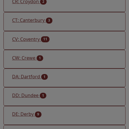
CR: Croydon
2
CT: Canterbury
3
CV: Coventry
11
CW: Crewe
1
DA: Dartford
1
DD: Dundee
1
DE: Derby
9