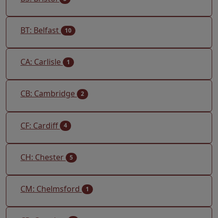
BT: Belfast
10
CA: Carlisle
1
CB: Cambridge
2
CF: Cardiff
4
CH: Chester
5
CM: Chelmsford
1