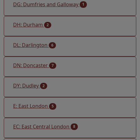
DG: Dumfries and Galloway
1
DH: Durham
2
DL: Darlington
6
DN: Doncaster
7
DY: Dudley
2
E: East London
5
EC: East Central London
8