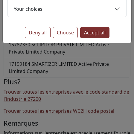
17229681
RENEWGRIDS LTD
Active
Private Limited
Your choices
Company
17030734
RENNOVA WORD GROUP LTD
Active
Private Limited Company
Deny all
Choose
Accept all
15787330
SCLIPITOR PRIVATE LIMITED
Active
Private Limited Company
17199184
SMARTIZER LIMITED
Active
Private
Limited Company
Plus?
Trouver toutes les entreprises avec le code standard de
l'industrie 27200
Trouver toutes les entreprises WC2H code postal
Remarques
Informations sur l'entreprise est gracieusement fournie