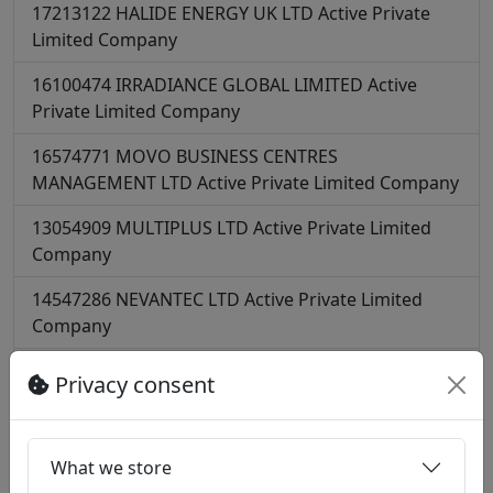
17213122
HALIDE ENERGY UK LTD
Active
Private
Limited Company
16100474
IRRADIANCE GLOBAL LIMITED
Active
Private Limited Company
16574771
MOVO BUSINESS CENTRES
MANAGEMENT LTD
Active
Private Limited Company
13054909
MULTIPLUS LTD
Active
Private Limited
Company
14547286
NEVANTEC LTD
Active
Private Limited
Company
16198088
POWERBRIDGE LTD
Active
Private Limited
Privacy consent
Company
16952955
PULSARC ENERGY LIMITED
Active
Private
What we store
Limited Company