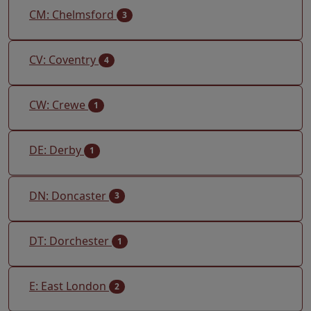
CM: Chelmsford
3
CV: Coventry
4
CW: Crewe
1
DE: Derby
1
DN: Doncaster
3
DT: Dorchester
1
E: East London
2