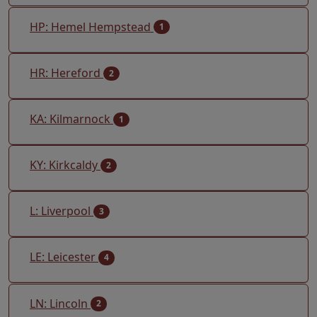
HP: Hemel Hempstead
1
HR: Hereford
2
KA: Kilmarnock
1
KY: Kirkcaldy
2
L: Liverpool
3
LE: Leicester
4
LN: Lincoln
2