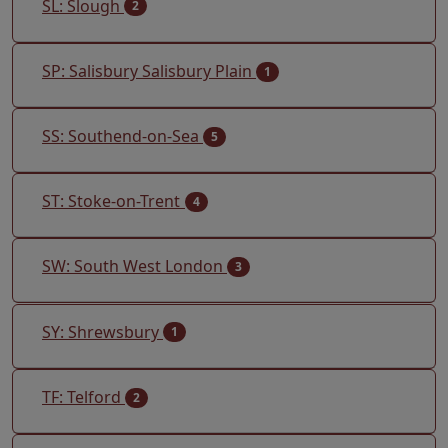
SL: Slough
2
SP: Salisbury Salisbury Plain
1
SS: Southend-on-Sea
5
ST: Stoke-on-Trent
4
SW: South West London
3
SY: Shrewsbury
1
TF: Telford
2