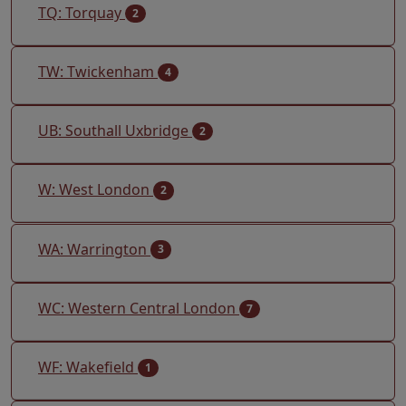
TQ: Torquay
2
TW: Twickenham
4
UB: Southall Uxbridge
2
W: West London
2
WA: Warrington
3
WC: Western Central London
7
WF: Wakefield
1