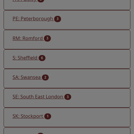
PE: Peterborough
3
RM: Romford
3
S: Sheffield
6
SA: Swansea
2
SE: South East London
3
SK: Stockport
1