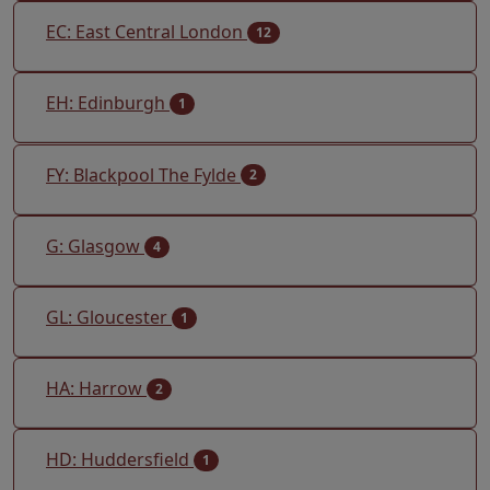
EC: East Central London
12
EH: Edinburgh
1
FY: Blackpool The Fylde
2
G: Glasgow
4
GL: Gloucester
1
HA: Harrow
2
HD: Huddersfield
1