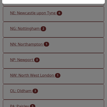
NE: Newcastle upon Tyne
6
NG: Nottingham
2
NN: Northampton
1
NP: Newport
3
NW: North West London
1
OL: Oldham
3
PA: Paisley
5