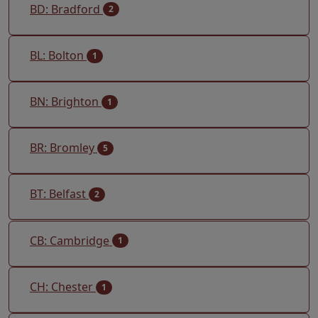
BD: Bradford
2
BL: Bolton
1
BN: Brighton
1
BR: Bromley
5
BT: Belfast
2
CB: Cambridge
1
CH: Chester
1